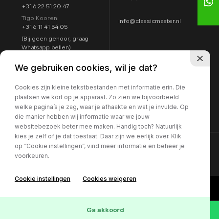
+31 6 22 51 20 47
Tigo Kooren:
info@classicmaster.nl
+31 6 11 41 54 05
(Bij geen gehoor, graag
Whatsapp bellen)
Adres
Openingstijden
We gebruiken cookies, wil je dat?
Argon 25
Maandag t/m zondag:
4751 XC Oud Gastel
Cookies zijn kleine tekstbestanden met informatie erin. Die
8:00 - 17:00
Routebeschrijving
plaatsen we kort op je apparaat. Zo zien we bijvoorbeeld
7 dagen per week
welke pagina’s je zag, waar je afhaakte en wat je invulde. Op
geopend
die manier hebben wij informatie waar we jouw
websitebezoek beter mee maken. Handig toch? Natuurlijk
kies je zelf of je dat toestaat. Daar zijn we eerlijk over. Klik
op “Cookie instellingen”, vind meer informatie en beheer je
voorkeuren.
Cookie instellingen
Cookies weigeren
Ga akkoord