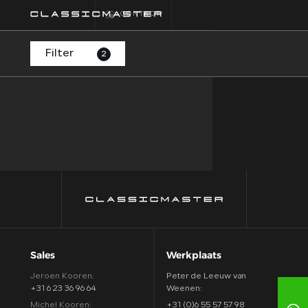
CONTACT
Filter
2
HOME
COLLECTIE
FINANCIEREN
ALGEMENE
VOORWAARDEN
CONTACT
Sales
Werkplaats
Jeroen Kooren:
Peter de Leeuw van
+31 6 23 36 96 64
Weenen:
Michel Kooren:
+31 (0)6 55 57 57 98