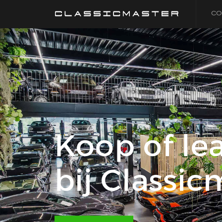
CO
Koop of le
bij Classic