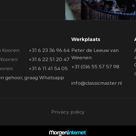
Werkplaats
 Kooren:
+31 6 23 36 96 64
Peter de Leeuw van
Weenen:
 Kooren:
+31 6 22 51 20 47
+31 (0)6 55 57 57 98
ooren:
+31 6 11 41 54 05
een gehoor, graag Whatsapp
info@classicmaster.nl
Privacy policy