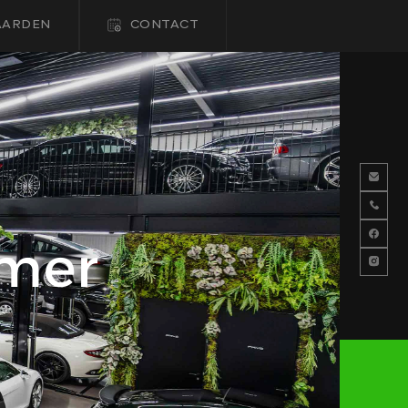
AARDEN
CONTACT
HOME
COLLECTIE
FINANCIEREN
imer
ALGEMENE VOORWAARDEN
CONTACT