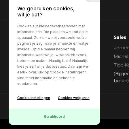
We gebruiken cookies,
wil je dat?
Cookies zijn kleine tekstbestanden met
informatie erin. Die plaatsen we kort op je
Sales
apparaat. Zo zien we bijvoorbeeld welke
pagina’s je zag, waar je afhaakte en wat je
Jeroen
invulde. Op die manier hebben wij
informatie waar we jouw websitebezoek
Michel
beter mee maken. Handig toch? Natuurlijk
Tigo K
kies je zelf of je dat toestaat. Daar zijn we
eerlijk over. Klik op “Cookie instellingen”,
(Bij g
vind meer informatie en beheer je
bellen)
voorkeuren.
Cookie instellingen
Cookies weigeren
Ga akkoord