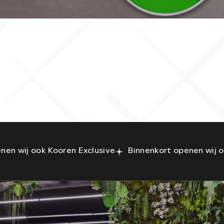
€ 109.950,-
€ 1.831,- p/m
nen wij ook Kooren Exclusive
Binnenkort openen wij o