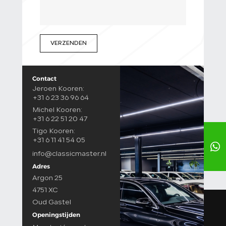
VERZENDEN
Contact
Jeroen Kooren:
+31 6 23 36 96 64
Michel Kooren:
+31 6 22 51 20 47
Tigo Kooren:
+31 6 11 41 54 05
info@classicmaster.nl
Adres
Argon 25
4751 XC
Oud Gastel
Openingstijden