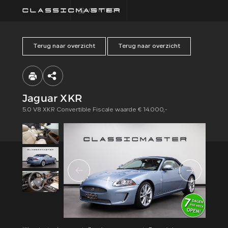
CONTACT
Terug naar overzicht
Terug naar overzicht
HOME
COLLECTIE
Jaguar XKR
5.0 V8 XKR Convertible Fiscale waarde € 14.000,-
FINANCIEREN
ALGEMENE
VOORWAARDEN
CONTACT