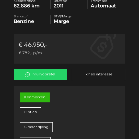
Kilometerstand
Bouwjaar
Transmissie
62.886 km
2011
Automaat
Brandstof
BTW/Marge
Benzine
Marge
€ 46.950,-
€ 782,- p/m
Inruilvoorstel
Ik heb interesse
Kenmerken
Opties
Omschrijving