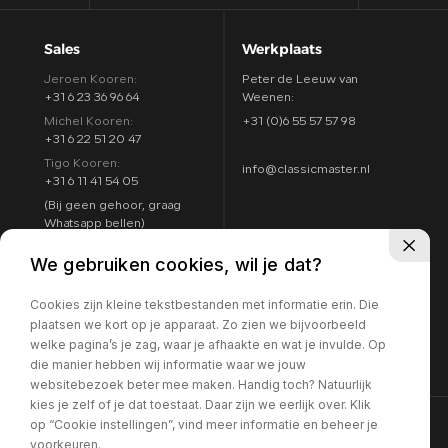
Sales
Werkplaats
Jeroen Kooren:
Peter de Leeuw van
+31 6 23 36 96 64
Weenen:
Michel Kooren:
+31 (0)6 55 57 57 98
+31 6 22 51 20 47
Tigo Kooren:
info@classicmaster.nl
+31 6 11 41 54 05
(Bij geen gehoor, graag
Whatsapp bellen)
Adres
Openingstijden
We gebruiken cookies, wil je dat?
Argon 25
Maandag t/m zondag:
4751 XC Oud Gastel
Cookies zijn kleine tekstbestanden met informatie erin. Die
8:00 - 17:00
Routebeschrijving
plaatsen we kort op je apparaat. Zo zien we bijvoorbeeld
7 dagen per week
welke pagina’s je zag, waar je afhaakte en wat je invulde. Op
geopend
die manier hebben wij informatie waar we jouw
websitebezoek beter mee maken. Handig toch? Natuurlijk
kies je zelf of je dat toestaat. Daar zijn we eerlijk over. Klik
op “Cookie instellingen”, vind meer informatie en beheer je
voorkeuren.